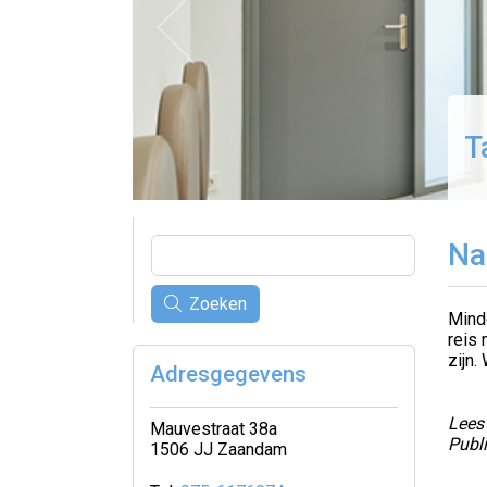
T
Na
Zoeken
Minde
reis 
zijn.
Adresgegevens
Lees 
Mauvestraat 38a
Publ
1506 JJ Zaandam