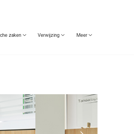
sche zaken
Verwijzing
Meer
Praktische
Verwijzing
Meer
zaken
submenu
submenu
submenu