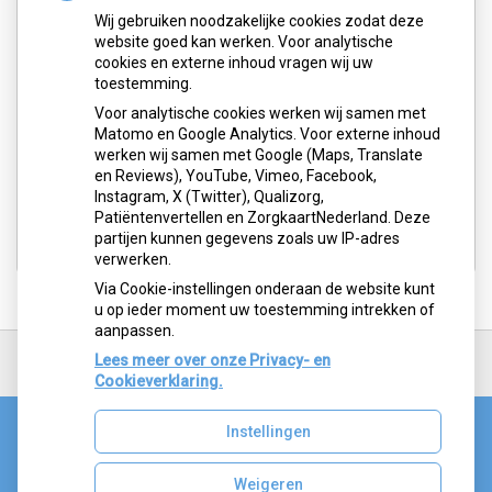
Wij gebruiken noodzakelijke cookies zodat deze
website goed kan werken. Voor analytische
cookies en externe inhoud vragen wij uw
toestemming.
Voor analytische cookies werken wij samen met
Matomo en Google Analytics. Voor externe inhoud
werken wij samen met Google (Maps, Translate
en Reviews), YouTube, Vimeo, Facebook,
Instagram, X (Twitter), Qualizorg,
Patiëntenvertellen en ZorgkaartNederland. Deze
partijen kunnen gegevens zoals uw IP-adres
verwerken.
Via Cookie-instellingen onderaan de website kunt
u op ieder moment uw toestemming intrekken of
aanpassen.
Ga
terug
Lees meer over onze Privacy- en
naar
Cookieverklaring.
de
bovenkant
Instellingen
van
Uw Zorg Online
|
Beheer
de
website
Weigeren