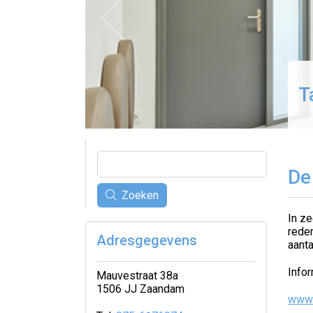
T
De
Zoeken
In ze
reden
Adresgegevens
aanta
Infor
Mauvestraat 38a
1506 JJ Zaandam
www.