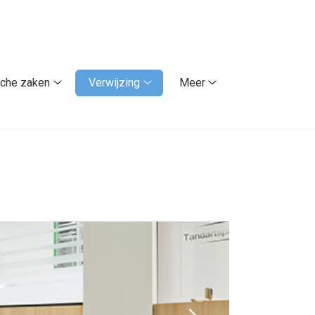
sche zaken
Verwijzing
Meer
Praktische
Verwijzing
Meer
zaken
submenu
submenu
submenu